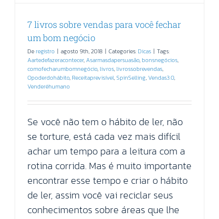
7 livros sobre vendas para você fechar
um bom negócio
De
registro
|
agosto 9th, 2018
|
Categories:
Dicas
|
Tags:
Aartedefazeracontecer
,
Asarmasdapersuasão
,
bonsnegócios
,
comofecharumbomnegócio
,
livros
,
livrossobrevendas
,
Opoderdohábito
,
Receitaprevisível
,
SpinSelling
,
Vendas3.0
,
Venderéhumano
Se você não tem o hábito de ler, não
se torture, está cada vez mais difícil
achar um tempo para a leitura com a
rotina corrida. Mas é muito importante
encontrar esse tempo e criar o hábito
de ler, assim você vai reciclar seus
conhecimentos sobre áreas que lhe