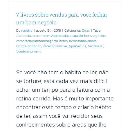
7 livros sobre vendas para você fechar
um bom negócio
De
registro
|
agosto 9th, 2018
|
Categories:
Dicas
|
Tags:
Aartedefazeracontecer
,
Asarmasdapersuasão
,
bonsnegócios
,
comofecharumbomnegócio
,
livros
,
livrossobrevendas
,
Opoderdohábito
,
Receitaprevisível
,
SpinSelling
,
Vendas3.0
,
Venderéhumano
Se você não tem o hábito de ler, não
se torture, está cada vez mais difícil
achar um tempo para a leitura com a
rotina corrida. Mas é muito importante
encontrar esse tempo e criar o hábito
de ler, assim você vai reciclar seus
conhecimentos sobre áreas que lhe