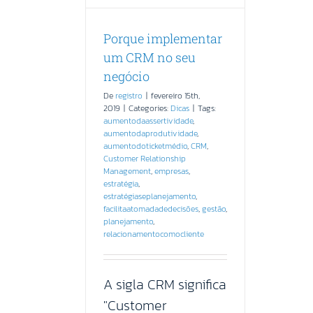
Porque implementar
um CRM no seu
negócio
De
registro
|
fevereiro 15th,
2019
|
Categories:
Dicas
|
Tags:
aumentodaassertividade
,
aumentodaprodutividade
,
aumentodoticketmédio
,
CRM
,
Customer Relationship
Management
,
empresas
,
estratégia
,
estratégiaseplanejamento
,
facilitaatomadadedecisões
,
gestão
,
planejamento
,
relacionamentocomocliente
A sigla CRM significa
"Customer