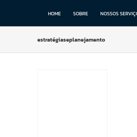
Skip
to
HOME
SOBRE
NOSSOS SERVIÇ
content
estratégiaseplanejamento
rque
entar um
eu negócio
Dicas