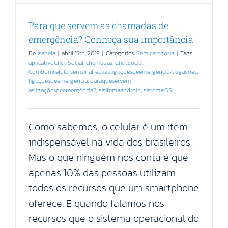
Para que servem as chamadas de
emergência? Conheça sua importância
De
isabela
|
abril 15th, 2019
|
Categories:
Sem categoria
|
Tags:
aplicativoClick Social
,
chamadas
,
ClickSocial
,
Comoumcelularsemsinalrealizaligaçõesdeemergência?
,
ligações
,
ligaçõesdeemergência
,
paraqueservem
asligaçõesdeemergência?
,
sisitemaandroid
,
sistemaIOS
Como sabemos, o celular é um item
indispensável na vida dos brasileiros.
Mas o que ninguém nos conta é que
apenas 10% das pessoas utilizam
todos os recursos que um smartphone
oferece. E quando falamos nos
recursos que o sistema operacional do